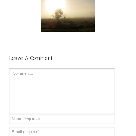
llam Vitae Nibh Un
Odiosters
Leave A Comment