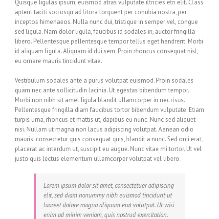
Quisque ligulas ipsum, euismod atras vulputate iltricies etri elit. Class
aptent taciti sociosqu ad litora torquent per conubia nostra, per
inceptos himenaeos. Nulla nunc dui, tristique in semper vel, congue
sed ligula. Nam dolor ligula, faucibus id sodales in, auctor fringilla
libero. Pellentesque pellentesque tempor tellus eget hendrerit. Morbi
id aliquam ligula. Aliquam id dui sem. Proin rhoncus consequat nisl,
eu ornare mauris tincidunt vitae.
Vestibulum sodales ante a purus volutpat euismod. Proin sodales
quam nec ante sollicitudin lacinia. Ut egestas bibendum tempor.
Morbi non nibh sit amet ligula blandit ullamcorper in nec risus.
Pellentesque fringilla diam faucibus tortor bibendum vulputate. Etiam
turpis urna, rhoncus et mattis ut, dapibus eu nunc. Nunc sed aliquet
nisi. Nullam ut magna non lacus adipiscing volutpat. Aenean odio
mauris, consectetur quis consequat quis, blandit a nunc. Sed orci erat,
placerat ac interdum ut, suscipit eu augue. Nunc vitae mi tortor. Ut vel
justo quis lectus elementum ullamcorper volutpat vel libero.
Lorem ipsum dolor sit amet, consectetuer adipiscing
elit, sed diam nonummy nibh euismod tincidunt ut
laoreet dolore magna aliquam erat volutpat. Ut wisi
enim ad minim veniam, quis nostrud exercitation.