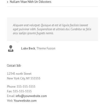
Nullam Vitae Nibh Un Odiosters
Aliquam erat volutpat. Quisque at est id ligula facilisis laoreet
eget pulvinar nibh. Suspendisse at ultrices dui. Curabitur ac felis
arcu sadips ipsums fugiats nemis.
Luke Beck
,
Theme Fusion
Contact Info
12345 north Street
New York City, NY 555555
Phone: 555-555-5555
Fax: 555-555-5555
Email:
info@yourwebsite.com
Web:
Yourwebsite.com