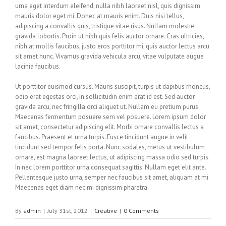
urna eget interdum eleifend, nulla nibh laoreet nisl, quis dignissim
mauris dolor eget mi. Donec at mauris enim. Duis nisi tellus,
adipiscing a convallis quis, tristique vitae risus. Nullam molestie
gravida lobortis. Proin ut nibh quis felis auctor ornare. Cras ultricies,
nibh at mollis faucibus, justo eros porttitor mi, quis auctor lectus arcu
sit amet nunc. Vivamus gravida vehicula arcu, vitae vulputate augue
lacinia faucibus.
Ut porttitor euismod cursus. Mauris suscipit, turpis ut dapibus rhoncus,
odio erat egestas orci, in sollicitudin enim erat id est. Sed auctor
gravida arcu, nec fringilla orci aliquet ut. Nullam eu pretium purus.
Maecenas fermentum posuere sem vel posuere. Lorem ipsum dolor
sit amet, consectetur adipiscing elit. Morbi ornare convallis lectus a
faucibus. Praesent et urna turpis. Fusce tincidunt augue in velit
tincidunt sed tempor felis porta. Nunc sodales, metus ut vestibulum
ornare, est magna laoreet lectus, ut adipiscing massa odio sed turpis.
In nec lorem porttitor urna consequat sagittis. Nullam eget elit ante.
Pellentesque justo urna, semper nec faucibus sit amet, aliquam at mi.
Maecenas eget diam nec mi dignissim pharetra.
By
admin
|
July 31st, 2012
|
Creative
|
0 Comments