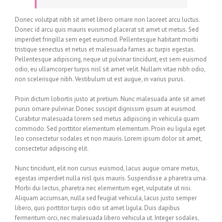
Donec volutpat nibh sit amet libero ornare non laoreet arcu luctus.
Donec id arcu quis mauris euismod placerat sit amet ut metus. Sed
imperdiet fringilla sem eget euismod. Pellentesque habitant morbi
tristique senectus et netus et malesuada fames ac turpis egestas.
Pellentesque adipiscing, neque ut pulvinar tincidunt, est sem euismod
odio, eu ullamcorper turpis nisl sit amet velit. Nullam vitae nibh odio,
non scelerisque nibh. Vestibulum ut est augue, in varius purus.
Proin dictum lobortis justo at pretium. Nunc malesuada ante sit amet
purus ornare pulvinar. Donec suscipit dignissim ipsum at euismod.
Curabitur malesuada lorem sed metus adipiscing in vehicula quam
commodo. Sed porttitor elementum elementum. Proin eu ligula eget
leo consectetur sodales et non mauris. Lorem ipsum dolor sit amet,
consectetur adipiscing elit.
Nunc tincidunt, elit non cursus euismod, lacus augue ornare metus,
egestas imperdiet nulla nisl quis mauris. Suspendisse a pharetra urna.
Morbi dui lectus, pharetra nec elementum eget, vulputate ut nisi.
Aliquam accumsan, nulla sed feugiat vehicula, lacus justo semper
libero, quis porttitor turpis odio sit amet ligula. Duis dapibus
fermentum orci, nec malesuada libero vehicula ut. Integer sodales,